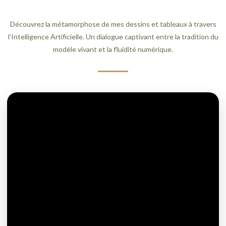
Découvrez la métamorphose de mes dessins et tableaux à travers
l’Intelligence Artificielle. Un dialogue captivant entre la tradition du
modèle vivant et la fluidité numérique.