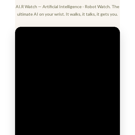
AI.R Watch — Artificial Intelligence · Robot Watch. The
ultimate AI on your wrist. It walks, it talks, it gets you.