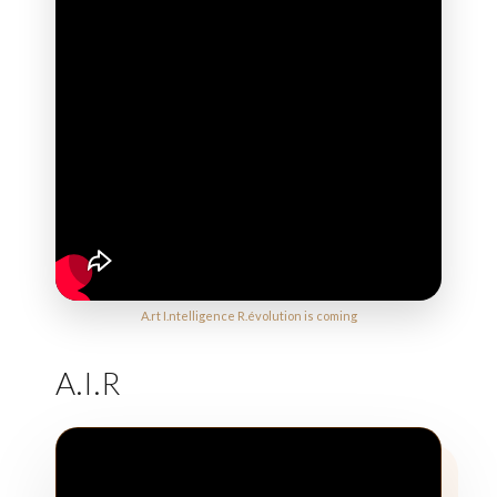
A.rt I.ntelligence R.évolution is coming
A.I.R