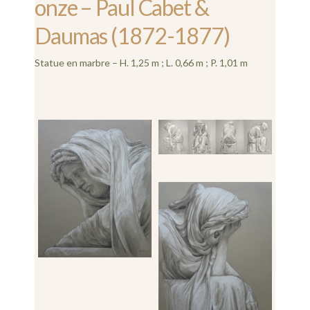
onze – Paul Cabet &
Daumas (1872-1877)
Statue en marbre – H. 1,25 m ; L. 0,66 m ; P. 1,01 m