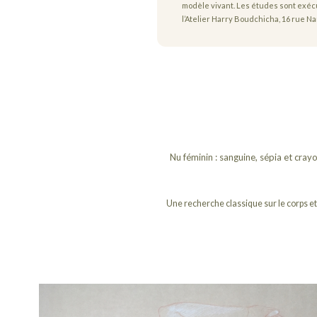
modèle vivant. Les études sont exécu
l’Atelier Harry Boudchicha, 16 rue Nan
Nu féminin : sanguine, sépia et cray
Une recherche classique sur le corps et 