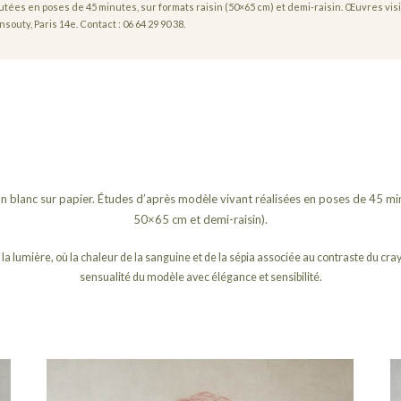
tées en poses de 45 minutes, sur formats raisin (50×65 cm) et demi-raisin. Œuvres vis
souty, Paris 14e. Contact : 06 64 29 90 38.
on blanc sur papier. Études d’après modèle vivant réalisées en poses de 45 min
50×65 cm et demi-raisin).
la lumière, où la chaleur de la sanguine et de la sépia associée au contraste du cray
sensualité du modèle avec élégance et sensibilité.