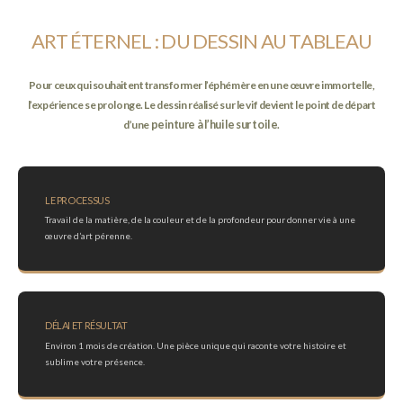
ART ÉTERNEL : DU DESSIN AU TABLEAU
Pour ceux qui souhaitent transformer l’éphémère en une œuvre immortelle,
l’expérience se prolonge. Le dessin réalisé sur le vif devient le point de départ
d’une
peinture à l’huile sur toile
.
LE PROCESSUS
Travail de la matière, de la couleur et de la profondeur pour donner vie à une
œuvre d’art pérenne.
DÉLAI ET RÉSULTAT
Environ 1 mois de création. Une pièce unique qui raconte votre histoire et
sublime votre présence.