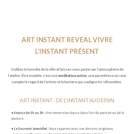
ART INSTANT REVEAL
VIVRE
L’INSTANT PRÉSENT
Oubliez le tumulte de la ville et laissez-vous porter par l’atmosphère de
l’atelier. Être modèle, c’est une
méditation active
, une parenthèse où seul
compte le regard de l’artiste et la lumière qui souligne les silhouettes.
ART INSTANT : DE L’INSTANT AU DESSIN
• Séance de 1h ou 2h :
Une immersion douce dans l’art du portrait ou de la
posture.
• Le Souvenir Immédiat :
Vous repartez avec vos dessins originaux,