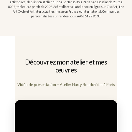
artistiques) depuis son atelier du 16 rue Nansouty à Paris 14e. Dessins de 200€ à
800€, tableaux à partir de 200€. Achat direct à l’atelier ou en ligne sur RiseArt, The
Art Cycle et Artinteractivities, livraison France et international. Commandes
personnalisées sur rendez-vous au 06 64 29 90 38.
Découvrez mon atelier et mes
œuvres
Vidéo de présentation – Atelier Harry Boudchicha à Paris