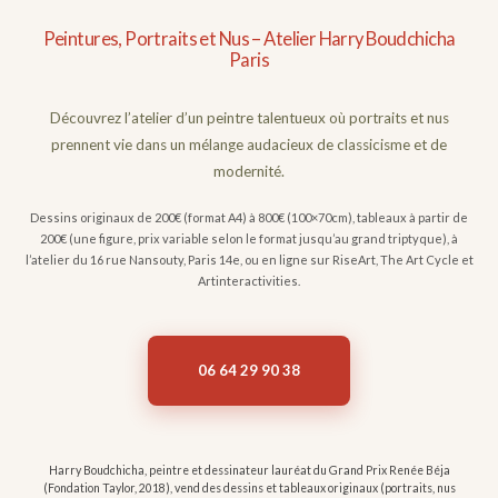
Peintures, Portraits et Nus – Atelier Harry Boudchicha
Paris
Découvrez l’atelier d’un peintre talentueux où portraits et nus
prennent vie dans un mélange audacieux de classicisme et de
modernité.
Dessins originaux de 200€ (format A4) à 800€ (100×70cm), tableaux à partir de
200€ (une figure, prix variable selon le format jusqu’au grand triptyque), à
l’atelier du 16 rue Nansouty, Paris 14e, ou en ligne sur RiseArt, The Art Cycle et
Artinteractivities.
06 64 29 90 38
Harry Boudchicha, peintre et dessinateur lauréat du Grand Prix Renée Béja
(Fondation Taylor, 2018), vend des dessins et tableaux originaux (portraits, nus