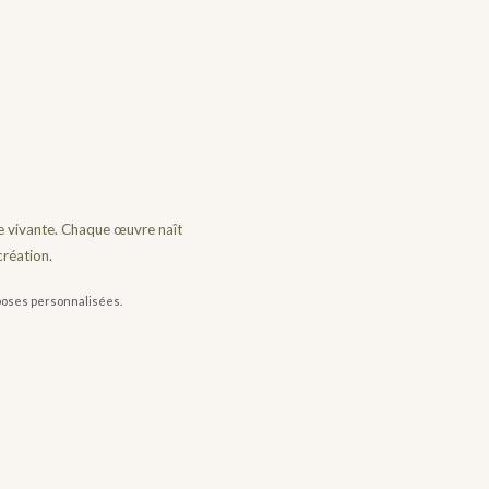
core vivante. Chaque œuvre naît
création.
 poses personnalisées.