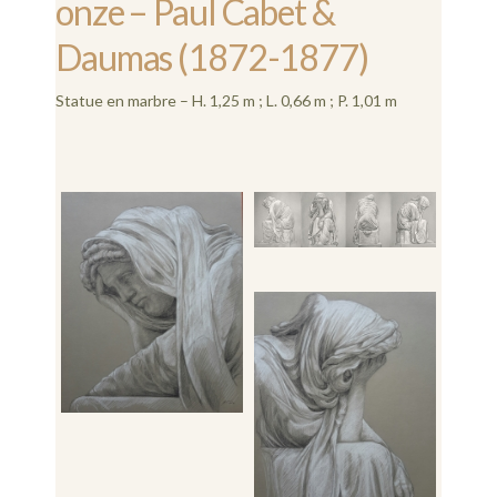
onze – Paul Cabet &
Daumas (1872-1877)
Statue en marbre – H. 1,25 m ; L. 0,66 m ; P. 1,01 m