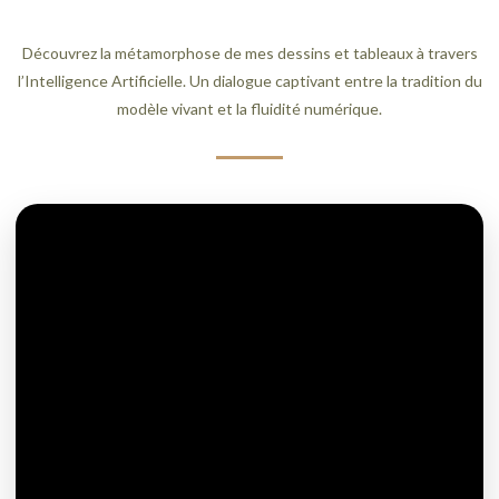
Découvrez la métamorphose de mes dessins et tableaux à travers
l’Intelligence Artificielle. Un dialogue captivant entre la tradition du
modèle vivant et la fluidité numérique.