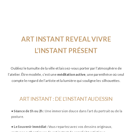
ART INSTANT REVEAL
VIVRE
L’INSTANT PRÉSENT
Oubliez le tumulte de la ville et laissez-vous porter par l’atmosphère de
l’atelier. Être modèle, c’est une
méditation active
, une parenthèse où seul
compte le regard de l’artiste et la lumière qui souligne les silhouettes.
ART INSTANT : DE L’INSTANT AU DESSIN
• Séance de 1h ou 2h :
Une immersion douce dans l’art du portrait ou de la
posture.
• Le Souvenir Immédiat :
Vous repartez avec vos dessins originaux,