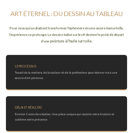
ART ÉTERNEL : DU DESSIN AU TABLEAU
Pour ceux qui souhaitent transformer l’éphémère en une œuvre immortelle,
l’expérience se prolonge. Le dessin réalisé sur le vif devient le point de départ
d’une
peinture à l’huile sur toile
.
LE PROCESSUS
Travail de la matière, de la couleur et de la profondeur pour donner vie à une
œuvre d’art pérenne.
DÉLAI ET RÉSULTAT
Environ 1 mois de création. Une pièce unique qui raconte votre histoire et
sublime votre présence.